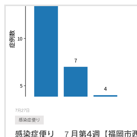
7月27日
感染症便り
感染症便り ７月第4週【福岡市